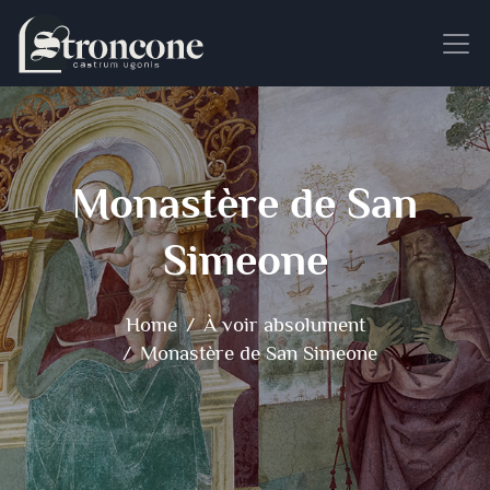
Monastère de San
Simeone
Home
À voir absolument
Monastère de San Simeone