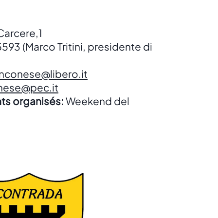
Carcere,1
93 (Marco Tritini, presidente di
nconese@libero.it
nese@pec.it
ts organisés:
Weekend del