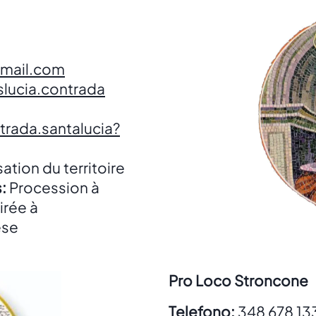
gmail.com
lucia.contrada
rada.santalucia?
sation du territoire
:
Procession à
irée à
ese
Pro Loco Stroncone
Telefono:
348 678 13