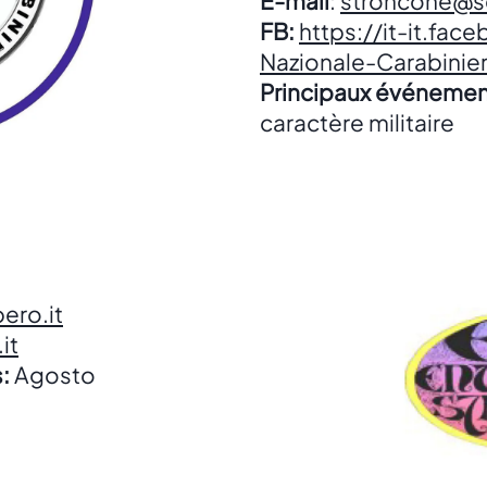
E-mail
:
stroncone@se
FB:
https://it-it.fa
Nazionale-Carabini
Principaux événemen
caractère militaire
ero.it
it
:
Agosto