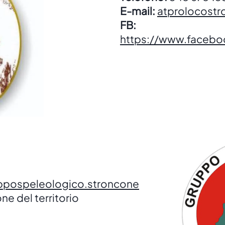
E-mail:
atprolocost
FB:
https://www.faceboo
ppospeleologico.stroncone
ne del territorio