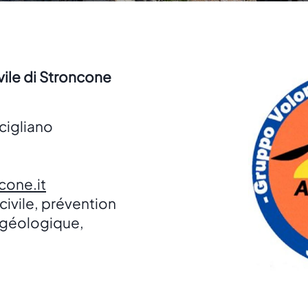
vile di Stroncone
scigliano
cone.it
civile, prévention
ogéologique,