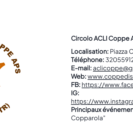
Circolo ACLI Coppe 
Localisation:
Piazza 
Téléphone:
3205591
E-mail:
aclicoppe@g
Web:
www.coppedist
FB:
https://www.fa
IG:
https://www.instag
Principaux événemen
Copparola"