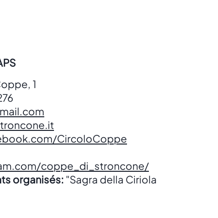
APS
Coppe, 1
276
mail.com
roncone.it
cebook.com/CircoloCoppe
ram.com/coppe_di_stroncone/
ts organisés:
"Sagra della Ciriola