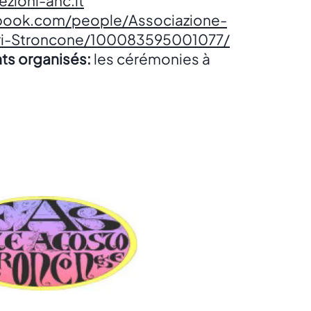
zioni-anc.it
cebook.com/people/Associazione-
eri-Stroncone/100083595001077/
ts organisés:
les cérémonies à