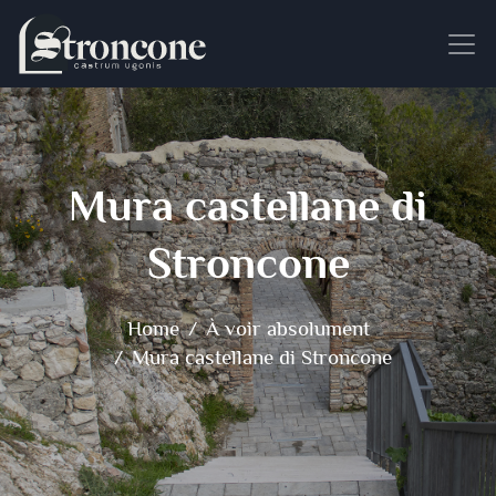
Mura castellane di
Stroncone
Home
À voir absolument
Mura castellane di Stroncone