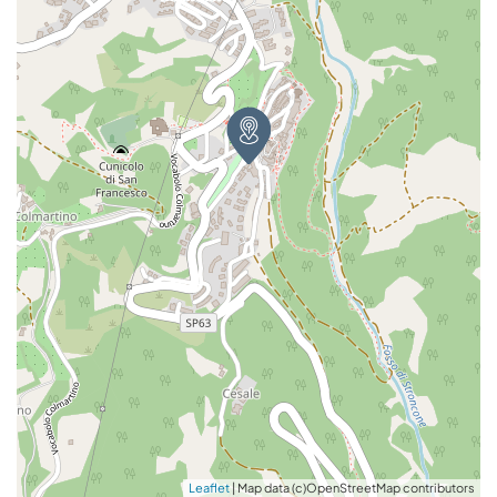
Leaflet
| Map data (c)OpenStreetMap contributors