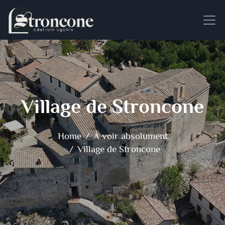
Village de Stroncone
Home
À voir absolument
Village de Stroncone