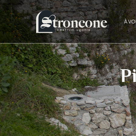
À VO
P