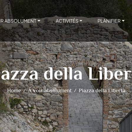
IR ABSOLUMENT
ACTIVITÉS
PLANIFIER
iazza della Liber
Home
À voir absolument
Piazza della Libertà