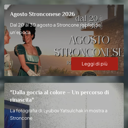
Agosto Stronconese 2026
Dal 20 al 30 agosto a Stroncone risplende
un'epoca
Leggi di più
"Dalla goccia al colore – Un percorso di
rinascita"
La fotografia di Lyubov Yatsulchak in mostra a
Stroncone