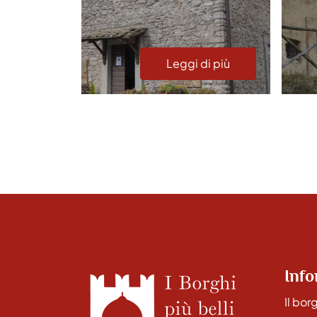
di più
Leggi di più
Info
Il bor