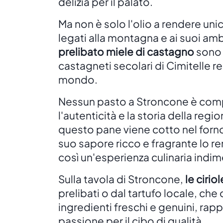
delizia per il palato.
Ma non è solo l'olio a rendere uni
legati alla montagna e ai suoi amb
prelibato miele di castagno
sono s
castagneti secolari di Cimitelle re
mondo.
Nessun pasto a Stroncone è comp
l'autenticità e la storia della reg
questo pane viene cotto nel forno
suo sapore ricco e fragrante lo 
così un'esperienza culinaria indim
Sulla tavola di Stroncone,
le cirio
prelibati o dal tartufo locale, ch
ingredienti freschi e genuini, rap
passione per il cibo di qualità.