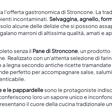
ca l'offerta gastronomica di Stroncone. La trad
ienti incontaminati.
Selvaggina, agnello, formag
olo alcune delle delizie che si possono assapo
galano marroni di altissima qualità, amati e ap
leto senza il
Pane di Stroncone
, un prodotto 
ione. Realizzato con un'attenta selezione di fari
 a legna secondo antiche ricette tramandate d
rende perfetto per accompagnare salse, salum
enticabile.
le e le pappardelle
sono le protagoniste indi
e conferiscono loro un sapore unico e inconfond
presentano il cuore della cucina tradizionale u