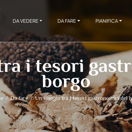
DA VEDERE
DA FARE
PIANIFICA
tra i tesori gast
borgo
e
Da fare
Un viaggio tra i tesori gastronomici del 