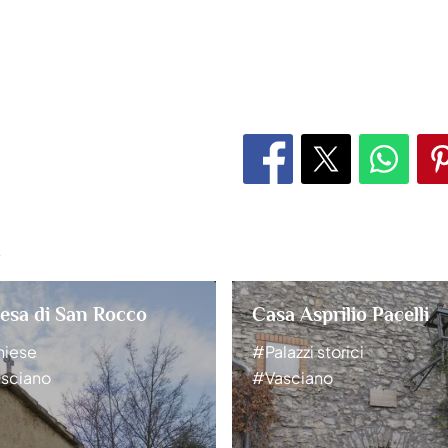
.
esa di San Rocco
Casa Asprilio Pacelli
iese
#Palazzi storici
sciano
#Vasciano